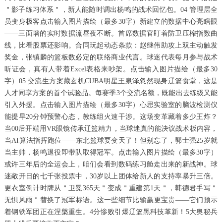
＂影子练习体系＂，新人能随时调出杨鸣的战术回忆包。04 管理层全
员变身极客点击输入图片描绘（最多30字）新建立的数据中心亮瞎眼
——三面墙的实时数据流昼夜不断。首席数据官盯着防卫压榨指数曲
线，比看股票还影响。合同玩起动态条款：赵继伟助攻上双主动触发
奖金，张镇麟的篮板数必定的联络商业代言。球迷代表每月参与战术
听证会，真有人带着Excel表格来吵架。点击输入图片描绘（最多30
字）05 交流生方案藏玄机CUBA明星王泉泽忽然现身辽篮食堂，这是
人才同享方案的首个试验品。每赛季3个交流名额，既能出去练级又能
引入外援。点击输入图片描绘（最多30字）心思实验室的脑波检测仪
能提早20分钟预警心态，教练组火速干涉。这场变革藏着多少王炸？
当00后开端用VR眼镜传承辽篮精力，当球迷真的能决议战术板内容，
当AI算法指挥跑位——东北篮球要变天了！但别忘了，郭士强25岁就
当主帅，杨鸣退役即带队取得冠军。点击输入图片描绘（最多30字）
或许三年后的全运会上，咱们会看到数码练习舱走出来的新战神。球
迷敞开日的七千张投票中，30岁以上团体给新人的支持率暴升三倍。
更衣室倒计时牌从＂卫冕365天＂变成＂重建第1天＂，韩德君手写＂
无惧风雨＂替换了冠军标语。这一些细节比输赢更宝贵——它们预示
着钢铁军团正在涅槃重生。4分惨败引爆辽篮黑科技革新！5大奥秘兵