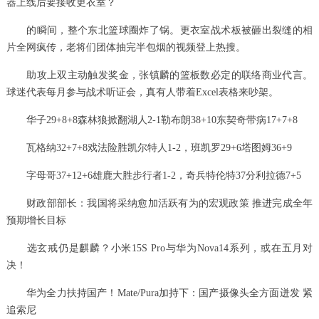
器上线后要接收更衣室？
的瞬间，整个东北篮球圈炸了锅。更衣室战术板被砸出裂缝的相
片全网疯传，老将们团体抽完半包烟的视频登上热搜。
助攻上双主动触发奖金，张镇麟的篮板数必定的联络商业代言。
球迷代表每月参与战术听证会，真有人带着Excel表格来吵架。
华子29+8+8森林狼掀翻湖人2-1勒布朗38+10东契奇带病17+7+8
瓦格纳32+7+8戏法险胜凯尔特人1-2，班凯罗29+6塔图姆36+9
字母哥37+12+6雄鹿大胜步行者1-2，奇兵特伦特37分利拉德7+5
财政部部长：我国将采纳愈加活跃有为的宏观政策 推进完成全年
预期增长目标
选玄戒仍是麒麟？小米15S Pro与华为Nova14系列，或在五月对
决！
华为全力扶持国产！Mate/Pura加持下：国产摄像头全方面迸发 紧
追索尼