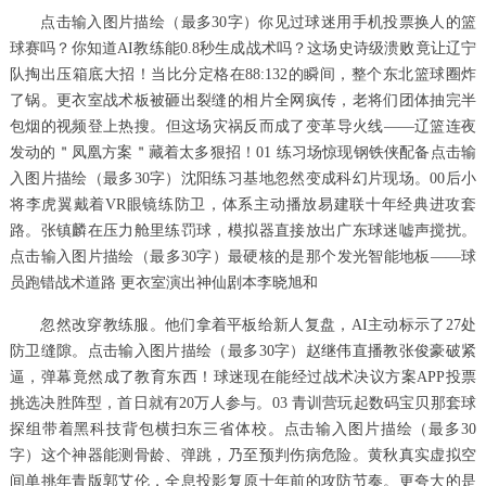
点击输入图片描绘（最多30字）你见过球迷用手机投票换人的篮
球赛吗？你知道AI教练能0.8秒生成战术吗？这场史诗级溃败竟让辽宁
队掏出压箱底大招！当比分定格在88:132的瞬间，整个东北篮球圈炸
了锅。更衣室战术板被砸出裂缝的相片全网疯传，老将们团体抽完半
包烟的视频登上热搜。但这场灾祸反而成了变革导火线——辽篮连夜
发动的＂凤凰方案＂藏着太多狠招！01 练习场惊现钢铁侠配备点击输
入图片描绘（最多30字）沈阳练习基地忽然变成科幻片现场。00后小
将李虎翼戴着VR眼镜练防卫，体系主动播放易建联十年经典进攻套
路。张镇麟在压力舱里练罚球，模拟器直接放出广东球迷嘘声搅扰。
点击输入图片描绘（最多30字）最硬核的是那个发光智能地板——球
员跑错战术道路 更衣室演出神仙剧本李晓旭和
忽然改穿教练服。他们拿着平板给新人复盘，AI主动标示了27处
防卫缝隙。点击输入图片描绘（最多30字）赵继伟直播教张俊豪破紧
逼，弹幕竟然成了教育东西！球迷现在能经过战术决议方案APP投票
挑选决胜阵型，首日就有20万人参与。03 青训营玩起数码宝贝那套球
探组带着黑科技背包横扫东三省体校。点击输入图片描绘（最多30
字）这个神器能测骨龄、弹跳，乃至预判伤病危险。黄秋真实虚拟空
间单挑年青版郭艾伦，全息投影复原十年前的攻防节奏。更夸大的是