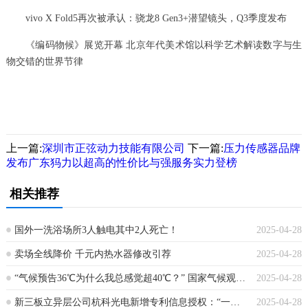
vivo X Fold5再次被承认：骁龙8 Gen3+潜望镜头，Q3季度发布
《编码物候》展览开幕 北京年代美术馆以科学艺术解读数字与生
物交错的世界节律
上一篇:
深圳市正弦动力技能有限公司
下一篇:
压力传感器品牌
发布广东犸力以超高的性价比与强服务实力登榜
相关推荐
国外一洗浴场所3人触电其中2人死亡！
2025-04-28
卖场全线降价 千元内热水器修改引荐
2025-04-28
“气候预告36℃为什么我总感觉超40℃？” 国家气候观测站气候专家这样解读
2025-04-28
新三板立异层公司杭科光电新增专利信息授权：“一种弯管预热烘箱”
2025-04-28