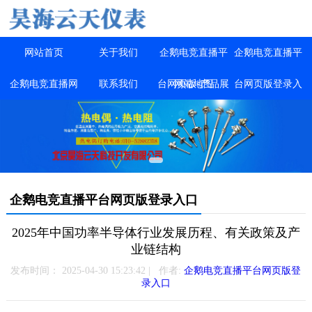
网站首页
关于我们
企鹅电竞直播平
企鹅电竞直播平
企鹅电竞直播网
联系我们
台网页版-产品展
网站地图
台网页版登录入
站官网
示
口
企鹅电竞直播平台网页版登录入口
2025年中国功率半导体行业发展历程、有关政策及产
业链结构
发布时间： 2025-04-30 15:23:42 | 作者:
企鹅电竞直播平台网页版登
录入口