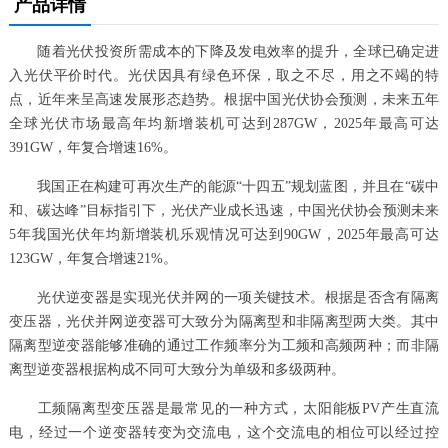
产品详情
随着光伏投资所需成本的下降及发电效率的提升，全球已确定进
入光伏平价时代。光伏因具有绿色环保，取之不尽，用之不竭的特
点，近年来呈高速发展形态趋势。根据中国光伏协会预测，未来五年
全球光伏市场最高年均新增装机可达到287GW，2025年最高可达
391GW，年复合增速16%。
我国正在构建可再次生产的能源“十四五”规划蓝图，并且在“碳中
和、碳达峰”目标指引下，光伏产业成长迅速，中国光伏协会预测未来
5年我国光伏年均新增装机乐观情况可达到90GW，2025年最高可达
123GW，年复合增速21%。
光伏逆变器是实现光伏并网的一项关键技术。根据是否含有隔离
变压器，光伏并网逆变器可大致分为隔离型和非隔离型两大类。其中
隔离型逆变器能够准确的通过工作频率分为工频和高频两种；而非隔
离型逆变器根据构成不同可大致分为单级和多级两种。
工频隔离型变压器是最常见的一种方式，太阳能板PV产生直流
电，经过一个逆变器转变为交流电，这个交流电的相位可以经过控