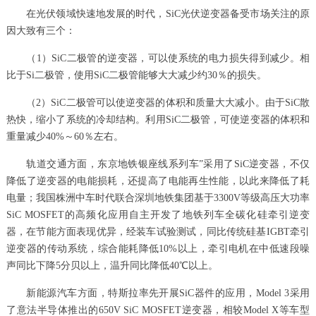
在光伏领域快速地发展的时代，SiC光伏逆变器备受市场关注的原
因大致有三个：
（1）SiC二极管的逆变器，可以使系统的电力损失得到减少。相
比于Si二极管，使用SiC二极管能够大大减少约30％的损失。
（2）SiC二极管可以使逆变器的体积和质量大大减小。由于SiC散
热快，缩小了系统的冷却结构。利用SiC二极管，可使逆变器的体积和
重量减少40%～60％左右。
轨道交通方面，东京地铁银座线系列车”采用了SiC逆变器，不仅
降低了逆变器的电能损耗，还提高了电能再生性能，以此来降低了耗
电量；我国株洲中车时代联合深圳地铁集团基于3300V等级高压大功率
SiC MOSFET的高频化应用自主开发了地铁列车全碳化硅牵引逆变
器，在节能方面表现优异，经装车试验测试，同比传统硅基IGBT牵引
逆变器的传动系统，综合能耗降低10%以上，牵引电机在中低速段噪
声同比下降5分贝以上，温升同比降低40℃以上。
新能源汽车方面，特斯拉率先开展SiC器件的应用，Model 3采用
了意法半导体推出的650V SiC MOSFET逆变器，相较Model X等车型