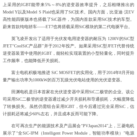
上采用的IGBT能带来5%～8%的逆变器效率提升，之后相继推出的
Model Y以及Model S Plaid也采用了SiC技术。国内方面，比亚迪·汉EV
高性能四驱版本也搭载了SiC器件，为国内首款采用SiC技术的车型。
蔚来首款纯电轿车——ET7也将搭载采用SiC模块的第二代电驱平台。
英飞凌开发出了适用于光伏发电用逆变器的耐压为 1200V的SiC型
JFET“CoolSiC产品群”并于2012年投产。如果采用SiC型JFET代替传统
逆变器装置中使用的IGBT，能轻松实现装置的小型轻量化，同时提升
工作频率，也能降低开关损耗。
富士电机积极地推进 SiC MOSFET的实用化，用于2014年8月开始
量产输出功率为1000kW的百万瓦级光伏电站使用的光伏逆变器。
田渊电机是日本首家在光伏逆变器中采用SiC二极管的企业。该公
司采用SiC二极管的逆变器通过减少开关损耗和导通损耗，大幅度降低
了转换损失。虽然仍需组合采用IGBT，但今后通过完全采用SiC，估
计损耗还将减少60%左右，并且成本反而可能下降。
在可再次生产的能源技术及产品展会“PVJapan2014”上，三菱电机
展示了“全SiC-IPM（Intelligent Power Module，智能功率模块）”电源