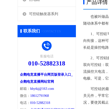
产品详情
可控硅触发器系列
也被叫做晶闸
随动体系中都有
联系我们
/ CONTACT US
1、可控硅可
向衔接，这种可
长处是操控电路
客服电话
2、可控硅的作
010-52882318
双向可控硅：双
流操控大电流，
企鹅电竞直播平台网页版登录入口_
电极。可是，它
企鹅电竞直播网站官网
邮箱：
hhytkj@163.com
可控硅的最大
关元件，平常它
微信：
18612791968
况，要使其截止
电话：
010-52882318