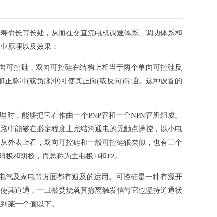
寿命长等长处，从而在交直流电机调速体系、调功体系和
作业原理以及效果：
向可控硅，双向可控硅在结构上相当于两个单向可控硅反
正脉冲(或负脉冲)可使其正向(或反向)导通。这种设备的
理时，能够把它看作由一个PNP管和一个NPN管所组成。
电路中能够在必定程度上完结沟通电的无触点操控，以小电
。从外表上看，双向可控硅和一般可控硅很类似，也有三个
极和阴极，而总称为主电极Tl和T2。
电气及家电等方面都有遍及的运用。可控硅是一种有源开
”使其道通，一旦被焚烧就算撤离触发信号它也坚持道通状
减到某一个值以下。