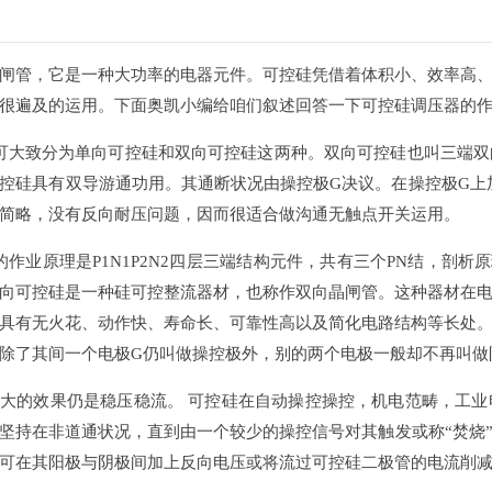
管，它是一种大功率的电器元件。可控硅凭借着体积小、效率高、
很遍及的运用。下面奥凯小编给咱们叙述回答一下可控硅调压器的
大致分为单向可控硅和双向可控硅这两种。双向可控硅也叫三端双
控硅具有双导游通功用。其通断状况由操控极G决议。在操控极G上加
简略，没有反向耐压问题，因而很适合做沟通无触点开关运用。
业原理是P1N1P2N2四层三端结构元件，共有三个PN结，剖析原
向可控硅是一种硅可控整流器材，也称作双向晶闸管。这种器材在
具有无火花、动作快、寿命长、可靠性高以及简化电路结构等长处
除了其间一个电极G仍叫做操控极外，别的两个电极一般却不再叫做阳
的效果仍是稳压稳流。 可控硅在自动操控操控，机电范畴，工业
坚持在非道通状况，直到由一个较少的操控信号对其触发或称“焚烧
可在其阳极与阴极间加上反向电压或将流过可控硅二极管的电流削