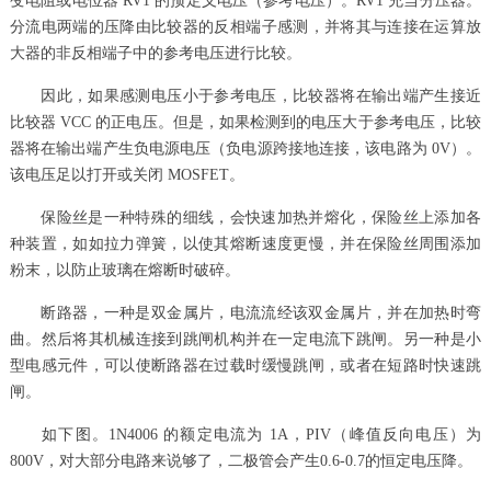
变电阻或电位器 RV1 的预定义电压（参考电压）。RV1 充当分压器。
分流电两端的压降由比较器的反相端子感测，并将其与连接在运算放
大器的非反相端子中的参考电压进行比较。
因此，如果感测电压小于参考电压，比较器将在输出端产生接近
比较器 VCC 的正电压。但是，如果检测到的电压大于参考电压，比较
器将在输出端产生负电源电压（负电源跨接地连接，该电路为 0V）。
该电压足以打开或关闭 MOSFET。
保险丝是一种特殊的细线，会快速加热并熔化，保险丝上添加各
种装置，如如拉力弹簧，以使其熔断速度更慢，并在保险丝周围添加
粉末，以防止玻璃在熔断时破碎。
断路器，一种是双金属片，电流流经该双金属片，并在加热时弯
曲。然后将其机械连接到跳闸机构并在一定电流下跳闸。另一种是小
型电感元件，可以使断路器在过载时缓慢跳闸，或者在短路时快速跳
闸。
如下图。1N4006 的额定电流为 1A，PIV（峰值反向电压）为
800V，对大部分电路来说够了，二极管会产生0.6-0.7的恒定电压降。